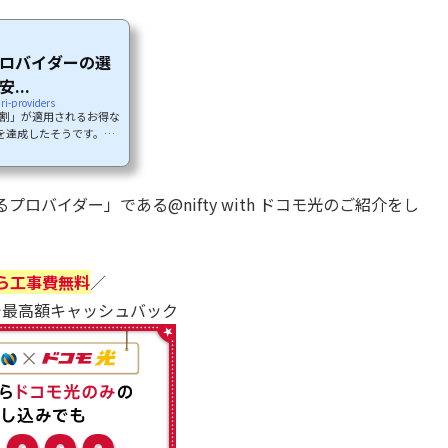
プロバイダーの選
...
i-providers
割」が適用されるお得な
を達成したそうです。
」の囲い込み戦略がうま
のプロバイダーの中から
というところ。でも逆に
バイダー」である@nifty with ドコモ光のご紹介をし
りかねません。この記事
ダー」の選び方を詳しく
ら工事費無料
／
で最高額キャッシュバック