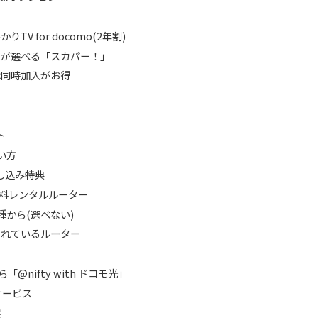
V for docomo(2年割)
クが選べる「スカパー！」
は同時加入がお得
ト
い方
し込み特典
光の無料レンタルルーター
種から(選べない)
されているルーター
nifty with ドコモ光」
サービス
実