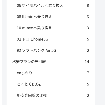
06 ワイモバイルへ乗り換え
9
08 IIJmioへ乗り換え
3
10 mineoへ乗り換え
3
92 ドコモhome5G
5
93 ソフトバンク Air 5G
2
格安プランの光回線
14
enひかり
7
とくとくBB光
5
格安光回線の比較
2