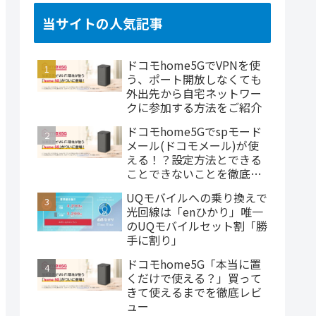
当サイトの人気記事
ドコモhome5GでVPNを使
う、ポート開放しなくても
外出先から自宅ネットワー
クに参加する方法をご紹介
ドコモhome5Gでspモード
メール(ドコモメール)が使
える！？設定方法とできる
ことできないことを徹底説
明
UQモバイルへの乗り換えで
光回線は「enひかり」唯一
のUQモバイルセット割「勝
手に割り」
ドコモhome5G「本当に置
くだけで使える？」買って
きて使えるまでを徹底レビ
ュー