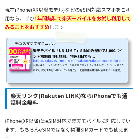
現在iPhone(XR以降モデル)などのeSIM対応スマホをご利
用なら、ぜひ
1年間無料で楽天モバイルをお試し利用して
みることをおすすめ
します。
格安スマホのマニュアル
楽天モバイル「UN-LIMIT」SIMのみ契約で5,000ポイ
ント初期費用も無料、物理SIMでも...
https://kakuyasusumaho-manual.com/rakuten-mobile-sim-only-campaign
12/8に楽天モバイルのキャンペーンが刷新されました。新しいキャンペーンは「だ
れでも(契約すれば)5,000ポイント還元」「初期費用も無料(以前はポイント還元」
「スマホセットなら最大20,000ポイント還元」です。つまり、「SIM/eSIMのみ契約
なら5,000ポイントと初期費用無料」「スマホセットなら最大25,000ポイントと初期
費用無料」です。この記事では、12/8に刷新された新しい楽天モバイルのキャンペ
ーンについて「SIM/eSIMのみ契約」を中心に新しいキャンペーン体系をまとめて
楽天リンク(Rakuten LINK)ならiPhoneでも通
いきます。＼全国でギガ使い放題・通話し放題／月額料金無...
話料金無料
iPhone(XR以降)はeSIM対応で楽天モバイルに対応してい
ます、もちろんeSIMではなく物理SIMカードでも使えま
す。