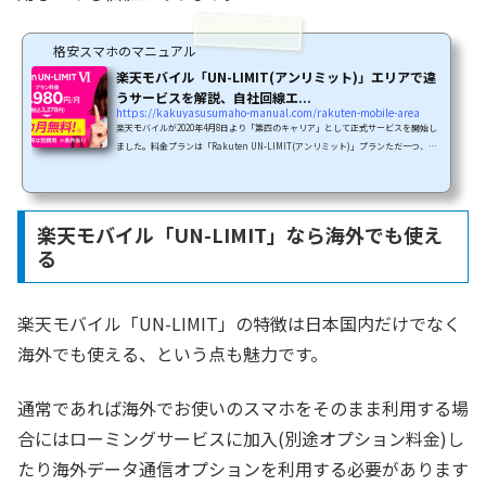
格安スマホのマニュアル
楽天モバイル「UN-LIMIT(アンリミット)」エリアで違
うサービスを解説、自社回線エ...
https://kakuyasusumaho-manual.com/rakuten-mobile-area
楽天モバイルが2020年4月8日より「第四のキャリア」として正式サービスを開始し
ました。料金プランは「Rakuten UN-LIMIT(アンリミット)」プランただ一つ、月
額最大3,278円の「使わない月は月額無料」から「どんなに使っても最大3,278円」の
4段階制プランで、ギガ使い放題・通話し放題の衝撃プランです。しかもキャンペー
ンで「3か月間無料」実施中です。衝撃プランの「UN-LIMIT(アンリミット)」です
が、実はエリアによってサービス内容が微妙に異なります。この記事では、楽天モ
楽天モバイル「UN-LIMIT」なら海外でも使え
バイル「UN-LIMIT(アンリミット)」で理解しておくべき「3...
る
楽天モバイル「UN-LIMIT」の特徴は日本国内だけでなく
海外でも使える、という点も魅力です。
通常であれば海外でお使いのスマホをそのまま利用する場
合にはローミングサービスに加入(別途オプション料金)し
たり海外データ通信オプションを利用する必要があります