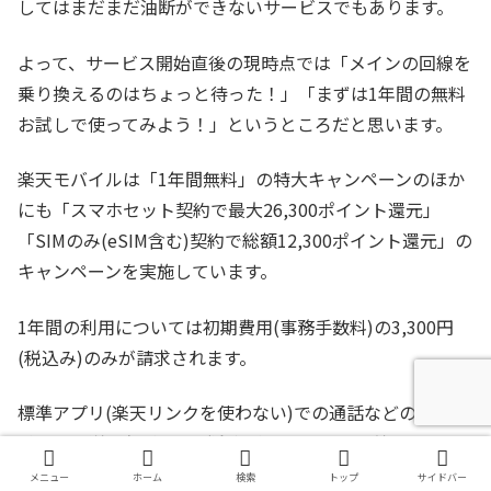
してはまだまだ油断ができないサービスでもあります。
よって、サービス開始直後の現時点では「メインの回線を
乗り換えるのはちょっと待った！」「まずは1年間の無料
お試しで使ってみよう！」というところだと思います。
楽天モバイルは「1年間無料」の特大キャンペーンのほか
にも「スマホセット契約で最大26,300ポイント還元」
「SIMのみ(eSIM含む)契約で総額12,300ポイント還元」の
キャンペーンを実施しています。
1年間の利用については初期費用(事務手数料)の3,300円
(税込み)のみが請求されます。
標準アプリ(楽天リンクを使わない)での通話などの通話
料・SMS送受信料や、別途有料オプションを利用しない
場合には、初期費用以外は一切費用がかかりません。
メニュー
ホーム
検索
トップ
サイドバー