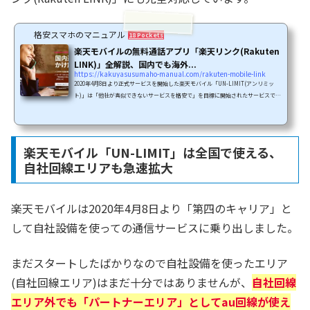
格安スマホのマニュアル
18 Pockets
楽天モバイルの無料通話アプリ「楽天リンク(Rakuten
LINK)」全解説、国内でも海外...
https://kakuyasusumaho-manual.com/rakuten-mobile-link
2020年4月8日より正式サービスを開始した楽天モバイル「UN-LIMIT(アンリミッ
ト)」は「他社が真似できないサービスを格安で」を目標に開始されたサービスで
す。「国内データ使い放題」「国内・海外で通話し放題」「国内・海外でも無料で
使える」というサービスが月額最大3,278円(0円/月～3,278円/月の4段階制プラン)の
格安サービスです。しかも、今なら「3か月間の月額料金(3,278円)無料」「スマホ実
質20,000円割引」など、多くのキャンペーンが実施されており、実質無料以下で楽
楽天モバイル「UN-LIMIT」は全国で使える、
天モバイルを無料お試してみることができます。この記事...
自社回線エリアも急速拡大
楽天モバイルは2020年4月8日より「第四のキャリア」と
して自社設備を使っての通信サービスに乗り出しました。
まだスタートしたばかりなので自社設備を使ったエリア
(自社回線エリア)はまだ十分ではありませんが、
自社回線
エリア外でも「パートナーエリア」としてau回線が使え