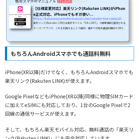
格安スマホのマニュアル
3 Pockets
【仕様変更対応】楽天リンク(Rakuten LINK)がiPhon
e正式対応、iPhoneでもギガ使い...
https://kakuyasusumaho-manual.com/rakuten-link-compatible-with-iphone
楽天リンク(Rakuten LINK)は楽天モバイル「UN-LIMIT」で標準(無料)提供される
スーパーアプリで、これを利用することで国内・海外での完全通話料無料やSMS送
受信無料のサービスを利用することができるようになります。楽天モバイル「UN-L
IMIT」では今までiPhoneでの一部対応を表明していましたが、唯一「パートナー
エリア(au回線)でのSMS利用不可」や「UN-LIMIT」最大の特徴である「無料通
話・無料メッセージ」が利用できない、などの制限がありました。今回の「楽天リ
もちろんAndroidスマホでも通話料無料
ンク(Rakuten LINK)がiPhone正式対応」により、全国でデータ通信・...
iPhone(XR以降)だけでなく、もちろんAndroidスマホでも
楽天リンク(Rakuten LINK)が使えます。
Google PixelなどもiPhone(XR以降)同様に物理SIMカード
に加えてeSIMにも対応しており、1台のGoogle Pixelで2
回線の通信サービスが使えます。
そして、もちろん楽天モバイル対応、無料通話の「楽天リ
ンク(Rakuten LINK)」にも完全対応しています。