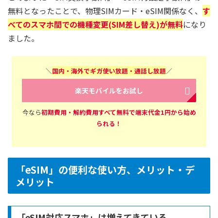
無料となったことで、物理SIMカード・eSIM関係なく、
す
べてのスマホ間での機種変更(SIM差し替え)が無料
になり
ました。
＼
国内・海外でギガ使い放題・通話し放題
／
楽天モバイルをお試し
今なら
初期費用・解約費用すべて無料で端末代金1円から始め
られる！
「eSIM」の便利な使い方、メリット・デ
メリット
「eSIM対応スマホ」は増えてきている