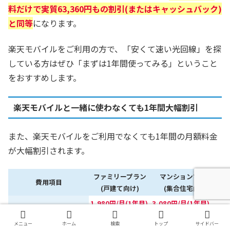
料だけで実質63,360円もの割引(またはキャッシュバック)
と同等
になります。
楽天モバイルをご利用の方で、「安くて速い光回線」を探
している方はぜひ「まずは1年間使ってみる」ということ
をおすすめします。
楽天モバイルと一緒に使わなくても1年間大幅割引
また、楽天モバイルをご利用でなくても1年間の月額料金
が大幅割引されます。
ファミリープラン
マンションプラン
費用項目
(戸建て向け)
(集合住宅向け)
1,980円/月(1年目)
3,080円/月(1年目)
基本料金
4,180円/月
5,280円/月(2年目以降)
月額費用
メニュー
ホーム
検索
トップ
サイドバー
オプション料金
0円(無料)