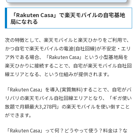
かり1年間無料」のキャンペーンを実施中。楽天モバイル「UN-LIMIT V」が1年無
料(先着300万名)のキャンペーンを実施しており、つまり「スマホも光回線も1年無
「Rakuten Casa」で楽天モバイルの自宅基地
料」となるキャンペーンです。この記事では楽天ひかりの「楽天...
局になれる
次の特徴として、楽天モバイルと楽天ひかりをご利用で、
かつ自宅で楽天モバイルの電波(自社回線)が不安定・エリ
ア外である場合、「Rakuten Casa」という小型基地局を
楽天ひかりに接続することで、自宅が楽天モバイル自社回
線エリアとなる、という仕組みが提供されます。
「Rakuten Casa」を導入(実質無料)することで、自宅がバ
リバリの楽天モバイル自社回線エリアとなり、「ギガ使い
放題で月額最大3,278円」の楽天モバイルを使い倒すこと
ができます。
「Rakuten Casa」って何？どうやって使う？料金は？な