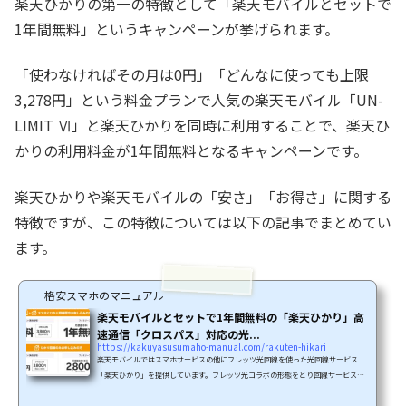
楽天ひかりの第一の特徴として「楽天モバイルとセットで
1年間無料」というキャンペーンが挙げられます。
「使わなければその月は0円」「どんなに使っても上限
3,278円」という料金プランで人気の楽天モバイル「UN-
LIMIT Ⅵ」と楽天ひかりを同時に利用することで、楽天ひ
かりの利用料金が1年間無料となるキャンペーンです。
楽天ひかりや楽天モバイルの「安さ」「お得さ」に関する
特徴ですが、この特徴については以下の記事でまとめてい
ます。
格安スマホのマニュアル
楽天モバイルとセットで1年間無料の「楽天ひかり」高
速通信「クロスパス」対応の光...
https://kakuyasusumaho-manual.com/rakuten-hikari
楽天モバイルではスマホサービスの他にフレッツ光回線を使った光回線サービス
「楽天ひかり」を提供しています。フレッツ光コラボの形態をとり回線サービスと
接続サービスをセットで提供しており、独自のキャンペーンを展開しお得に提供し
ています。そして、現在楽天モバイルの「UN-LIMIT」とセットで使えば「楽天ひ