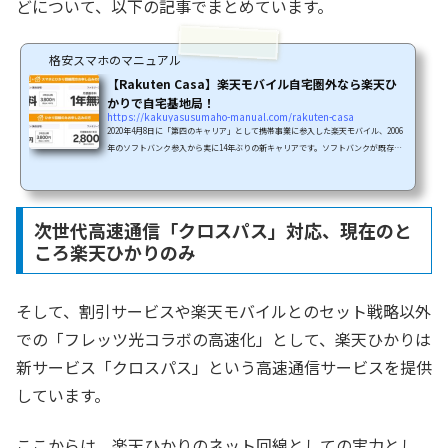
どについて、以下の記事でまとめています。
格安スマホのマニュアル
【Rakuten Casa】楽天モバイル自宅圏外なら楽天ひ
かりで自宅基地局！
https://kakuyasusumaho-manual.com/rakuten-casa
2020年4月8日に「第四のキャリア」として携帯事業に参入した楽天モバイル、2006
年のソフトバンク参入から実に14年ぶりの新キャリアです。ソフトバンクが既存キ
ャリ「旧ボーダフォン・ジャパン(J-Phone)」を買収して参入したのに対し、楽天
モバイルはまったくのゼロから参入、基地局アンテナもゼロから設置を開始して頑
張っています。そんな楽天モバイルですが「エリアが広がると自宅が圏外」という
現象で賑わっています(笑)。自社回線エリアが広がることでパートナーエリア(auロ
次世代高速通信「クロスパス」対応、現在のと
ーミング)が終了し(これ、当然)、自社回線エリアの実力が...
ころ楽天ひかりのみ
そして、割引サービスや楽天モバイルとのセット戦略以外
での「フレッツ光コラボの高速化」として、楽天ひかりは
新サービス「クロスパス」という高速通信サービスを提供
しています。
ここからは、楽天ひかりのネット回線としての実力とし